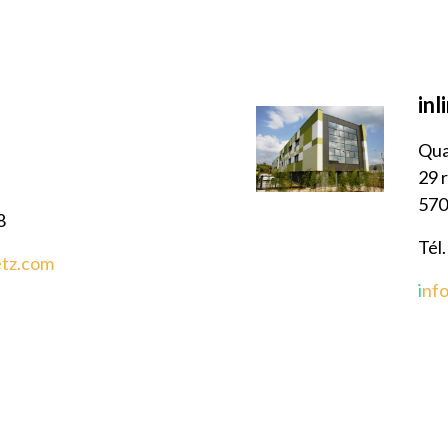
in
Qua
29 
57
8
Tél.
etz.com
i
nf