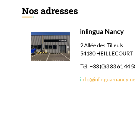
Nos adresses
inlingua Nancy
2 Allée des Tilleuls
54180 HEILLECOURT
Tél. +33 (0)3 83 61 44 5
i
nfo@inlingua-nancym